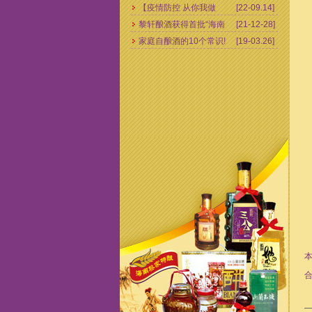
【疫情防控 从你我做
[22-09.14]
黎轩酿酒获得首批“海南
[21-12-28]
起】爱心企业向抗疫医
家庭自酿酒的10个常识!
[19-03.26]
老字号”荣誉称号！
护人员捐赠10万余元慰
问物资