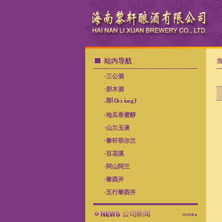
站内导航
当
·
三公酒
·
胆木酒
·
·
地瓜香蜜醇
·
山兰玉液
·
黎轩菲尔兰
·
百花溪
·
阿山阿兰
·
黎酉并
·
五行黎酉并