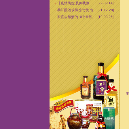
【疫情防控 从你我做
[22-09.14]
黎轩酿酒获得首批“海南
[21-12-28]
起】爱心企业向抗疫医
家庭自酿酒的10个常识!
[19-03.26]
老字号”荣誉称号！
护人员捐赠10万余元慰
问物资
产