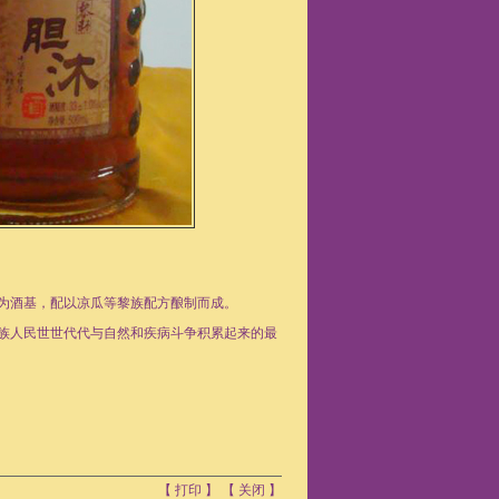
为酒基，配以凉瓜等黎族配方酿制而成。
族人民世世代代与自然和疾病斗争积累起来的最
【
打印
】 【
关闭
】