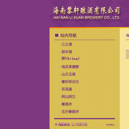
站内导航
当
·
三公酒
·
胆木酒
·
·
地瓜香蜜醇
·
山兰玉液
·
黎轩菲尔兰
·
百花溪
·
阿山阿兰
·
黎酉并
·
五行黎酉并