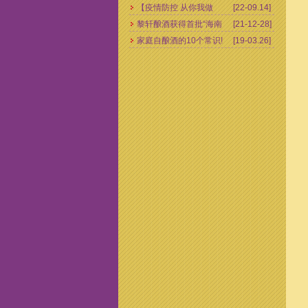
【疫情防控 从你我做
[22-09.14]
黎轩酿酒获得首批“海南
[21-12-28]
起】爱心企业向抗疫医
家庭自酿酒的10个常识!
[19-03.26]
老字号”荣誉称号！
护人员捐赠10万余元慰
问物资