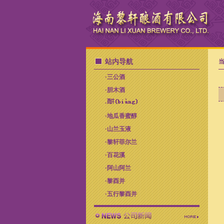
站内导航
当
·
三公酒
·
胆木酒
·
·
地瓜香蜜醇
·
山兰玉液
·
黎轩菲尔兰
·
百花溪
·
阿山阿兰
·
黎酉并
·
五行黎酉并