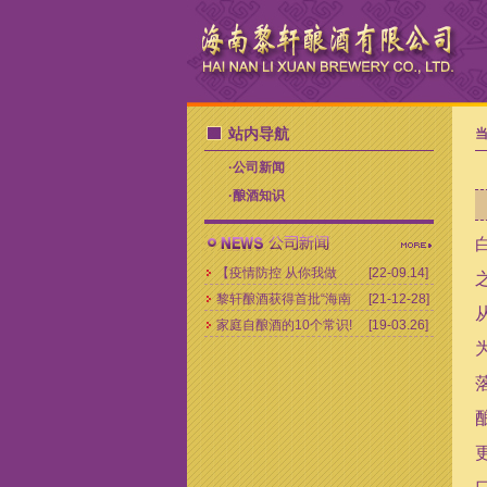
站内导航
当
·
公司新闻
·
酿酒知识
【疫情防控 从你我做
[22-09.14]
黎轩酿酒获得首批“海南
[21-12-28]
起】爱心企业向抗疫医
家庭自酿酒的10个常识!
[19-03.26]
老字号”荣誉称号！
护人员捐赠10万余元慰
问物资