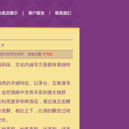
处？
间:2025/10/20 浏览次数:
578次
感风味、文化内涵等方面都有着独特
酒类的关键特征。以茅台、五粮液等
，这些酒曲中含有丰富的微生物群
是利用麦芽和啤酒花，通过液态发酵
行发酵。相比之下，白酒的酿造过程
更长。