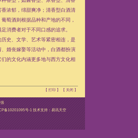
多种香型，如酱香型、浓香型、清香
窖香浓郁，绵甜爽净；清香型白酒清
；葡萄酒则根据品种和产地的不同，
满足消费者对于不同口感的追求。
的历史、文学、艺术等紧密相连，是
请、婚丧嫁娶等活动中，白酒都扮演
它们的文化内涵更多地与西方文化相
【
打印
】 【
关闭
】
文强
CP备10201095号-1
技术支持：
易讯天空