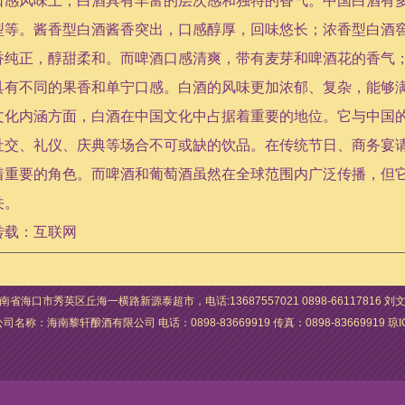
口感风味上，白酒具有丰富的层次感和独特的香气。中国白酒有
型等。酱香型白酒酱香突出，口感醇厚，回味悠长；浓香型白酒
香纯正，醇甜柔和。而啤酒口感清爽，带有麦芽和啤酒花的香气
具有不同的果香和单宁口感。白酒的风味更加浓郁、复杂，能够
文化内涵方面，白酒在中国文化中占据着重要的地位。它与中国
社交、礼仪、庆典等场合不可或缺的饮品。在传统节日、商务宴
着重要的角色。而啤酒和葡萄酒虽然在全球范围内广泛传播，但
关。
转载：互联网
南省海口市秀英区丘海一横路新源泰超市，电话:13687557021 0898-66117816 刘
：海南黎轩酿酒有限公司 电话：0898-83669919 传真：0898-83669919
琼I