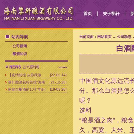
站内导航
当前页面：网站首页 → 公司动态 
·
公司新闻
白酒
·
酿酒知识
【疫情防控 从你我做
[22-09.14]
中国酒文化源远流
黎轩酿酒获得首批“海南
[21-12-28]
起】爱心企业向抗疫医
分。那么白酒是怎
家庭自酿酒的10个常识!
[19-03.26]
老字号”荣誉称号！
护人员捐赠10万余元慰
呢？
问物资
选料
“粮是酒之肉”，粮
久，高粱、大米、